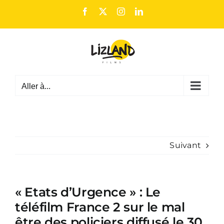
Passer
Facebook
X
Instagram
LinkedIn
au
contenu
Aller à...
Suivant
« Etats d’Urgence » : Le
téléfilm France 2 sur le mal
être des policiers diffusé le 30