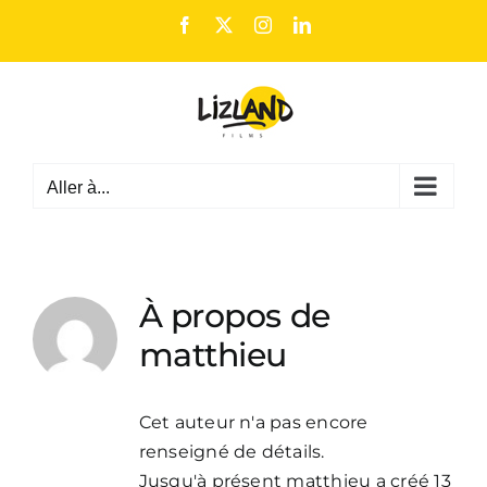
Passer
Facebook
X
Instagram
LinkedIn
au
contenu
Aller à...
À propos de
matthieu
Cet auteur n'a pas encore
renseigné de détails.
Jusqu'à présent matthieu a créé 13